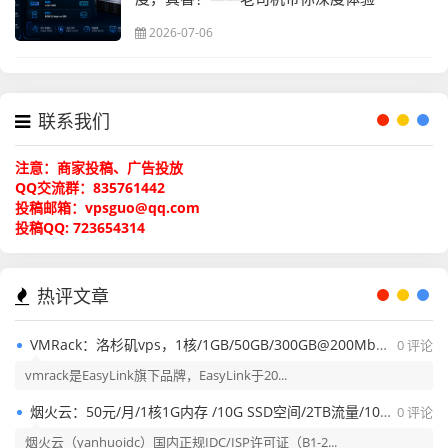
2026-07-06
联系我们
注意：商家投稿、广告投放
QQ交流群：835761442
投稿邮箱：vpsguo@qq.com
投稿QQ: 723654314
热评文章
VMRack：洛杉矶vps，1核/1GB/50GB/300GB@200Mbps带宽，$3/月，AS9929+CMIN2+电信CN2 GIA线路等其它产品，含测评报告！
0 评论
vmrack是EasyLink旗下品牌，EasyLink于20...
烟火云：50元/月/1核1G内存 /10G SSD空间/2TB流量/100Mbps端口/KVM/美国NTT双ISP家宽/CMIN2&9929评测（量大3x元）
0 评论
烟火云（yanhuoidc）国内正规IDC/ISP许可证（B1-2...