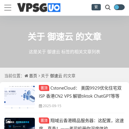
繁
关于
御速云
的文章
这是关于 御速云 标签的相关文章列表
当前位置：
首页
关于
御速云
的文章
CstoneCloud： 美国9929优化住宅双
置顶
ISP 香港CN2 VPS 解锁tiktok ChatGPT等等
月付九折 年付七五折
2025-09-15
翔域云香港精品服务器：这配置，这速
置顶
度，真香！——老司机带你深度体验