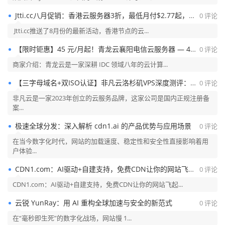
Jtti.cc八月促销：香港云服务器3折，最低月付$2.77起，香港专用服务器限时特价$148
0 评论
Jtti.cc推送了8月份的最新活动，香港节点的云...
【限时钜惠】45 元/月起！青龙云襄阳电信云服务器 — 4C4G10M 200G 高防
0 评论
商家介绍：青龙云是一家深耕 IDC 领域八年的云计算...
【三字母域名+双ISO认证】非凡云洛杉矶VPS深度测评：CN2/9929/CMIN2三线加持，4核4G仅20元起？
0 评论
非凡云是一家2023年创立的云服务品牌，这家公司是国内正规注册备
案...
极速全球分发：深入解析 cdn1.ai 的产品优势与应用场景
0 评论
在当今数字化时代，网站的加载速度、稳定性和安全性直接影响着用
户体验...
CDN1.com：AI驱动+自建支持，免费CDN让你的网站飞起来！
0 评论
CDN1.com：AI驱动+自建支持，免费CDN让你的网站飞起...
云锐 YunRay：用 AI 重构全球加速与安全的新范式
0 评论
在“毫秒即生死”的数字化战场，网站慢 1...