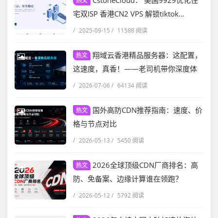
CstoneCloud： 美国9929优化住
热文
宅双ISP 香港CN2 VPS 解锁tiktok
ChatGPT等等 月付九折 年付七五折
/
2025-09-15
/
11588 阅读
翔域云香港精品服务器：这配置，
热文
这速度，真香！——老司机带你深度体
验
/
2026-07-06
/
64134 阅读
国外高防CDN推荐指南：速度、价
热文
格与节点对比
/
2026-05-13
/
5450 阅读
2026全球顶级CDN厂商排名：高
热文
防、免备案、边缘计算谁在领跑？
/
2026-05-12
/
5792 阅读