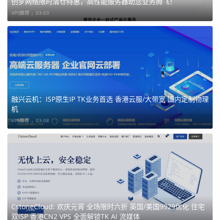
创梦网络限时清仓特惠，高性能服务器助您业务腾飞！
VPS推荐 ，
03-03
融兴云机：ISP原生IP TK业务首选 香港云服/大带宽 国内定制物理
机
VPS推荐 ，
03-08
电信去程走59.43节点采用CN2优化线路，全程延迟稳定在1
CstoneCloud: 欢庆元宵 全场限时六折 英国/美国9929优化 住宅
双ISP 香港CN2 VPS 全面解锁TK AI 流媒体
57 ms左右，丢包率极低，适合对网络稳定性要求较高的业