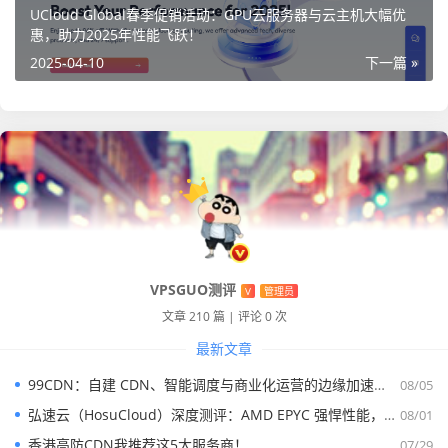
价格：$218.6/月起
UCloud Global春季促销活动：GPU云服务器与云主机大幅优
惠，助力2025年性能飞跃！
立即购买
2025-04-10
下一篇 »
Jtti美国站群服务器详细测评：
本次测评针对美国洛杉矶站群服务器进行了全面测试，涵盖
硬件性能、网络质量以及区域解锁能力等多个方面。
机器测评基础信息：
该服务器采用Intel Xeon E5-2660 v2处理器，拥有10个物理
核心和20个线程，基础频率2.2 GHz，最高可加速至3.0 GH
VPSGUO测评
V
管理员
z，并配备大容量缓存，能够高效处理多线程任务。
文章 210 篇
|
评论 0 次
最新文章
99CDN：自建 CDN、智能调度与商业化运营的边缘加速平台
08/05
弘速云（HosuCloud）深度测评：AMD EPYC 强悍性能，拼团价真香！
08/01
香港高防CDN我推荐这5大服务商！
07/29