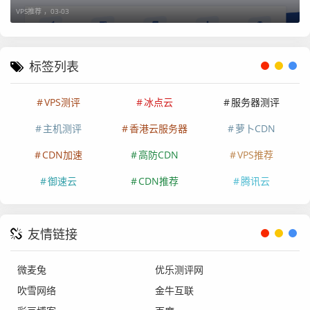
VPS推荐 ，
03-03
务。 联通去程骨干网AS4837，移动去程骨干网AS9809，整
体路由较为稳定。
电信/联通/移动三网回程：
标签列表
VPS测评
冰点云
服务器测评
主机测评
香港云服务器
萝卜CDN
CDN加速
高防CDN
VPS推荐
御速云
CDN推荐
腾讯云
友情链接
微麦兔
优乐测评网
吹雪网络
金牛互联