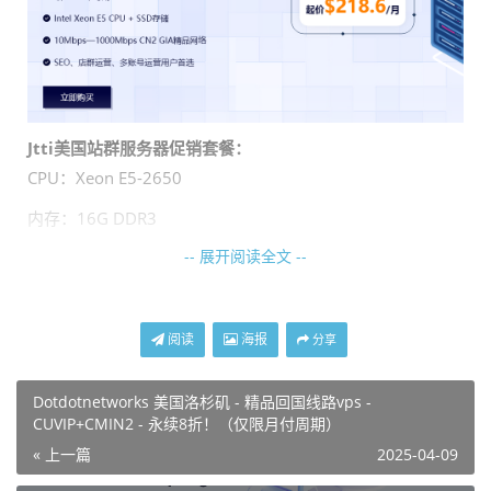
Jtti美国站群服务器促销套餐：
CPU：Xeon E5-2650
内存：16G DDR3
-- 展开阅读全文 --
硬盘：500G SSD
带宽：50Mbps CN2 GIA
流量：无限制
阅读
海报
分享
DDoS：20G
Dotdotnetworks 美国洛杉矶 - 精品回国线路vps -
系统：Windows & linux
CUVIP+CMIN2 - 永续8折！（仅限月付周期）
« 上一篇
2025-04-09
IP段：1C/253【可选2C/250、4C/244】