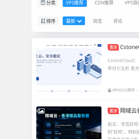
分类
VPS推荐
CDN推荐
VPS测
排序
最新
浏览
评论
CstoneCl
置顶
CstoneCloud
年付七五折 官方网站：h
VPSGUO测评
翔域云
置顶
前言：寻觅好鸡
的“好鸡”。特