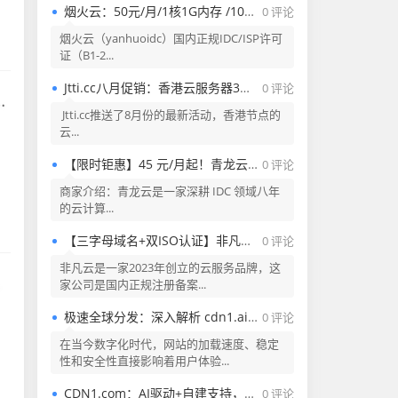
烟火云：50元/月/1核1G内存 /10G SSD空间/2TB流量/100Mbps端口/KVM/美国NTT双ISP家宽/CMIN2&9929评测（量大3x元）
0 评论
烟火云（yanhuoidc）国内正规IDC/ISP许可
证（B1-2...
Jtti.cc八月促销：香港云服务器3折，最低月付$2.77起，香港专用服务器限时特价$148
0 评论
Jtti.cc推送了8月份的最新活动，香港节点的
云...
【限时钜惠】45 元/月起！青龙云襄阳电信云服务器 — 4C4G10M 200G 高防
0 评论
商家介绍：青龙云是一家深耕 IDC 领域八年
的云计算...
【三字母域名+双ISO认证】非凡云洛杉矶VPS深度测评：CN2/9929/CMIN2三线加持，4核4G仅20元起？
0 评论
非凡云是一家2023年创立的云服务品牌，这
家公司是国内正规注册备案...
极速全球分发：深入解析 cdn1.ai 的产品优势与应用场景
0 评论
、
在当今数字化时代，网站的加载速度、稳定
性和安全性直接影响着用户体验...
CDN1.com：AI驱动+自建支持，免费CDN让你的网站飞起来！
0 评论