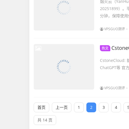
烟火云（YanH
20251899）
分钟，保障使用体
VPSGUO测评
CstoneCl
热文
CstoneClou
ChatGPT等 官方网
VPSGUO测评
首页
上一页
1
2
3
4
共 14 页