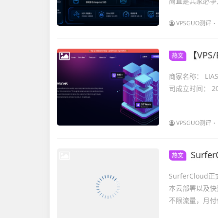
简直是兵家必争之地
VPSGUO测评
【VPS/E
热文
商家名称： LIASAI
司成立时间： 202
VPSGUO测评
SurferC
热文
SurferClo
本云部署以及快
不限流量，月付仅 