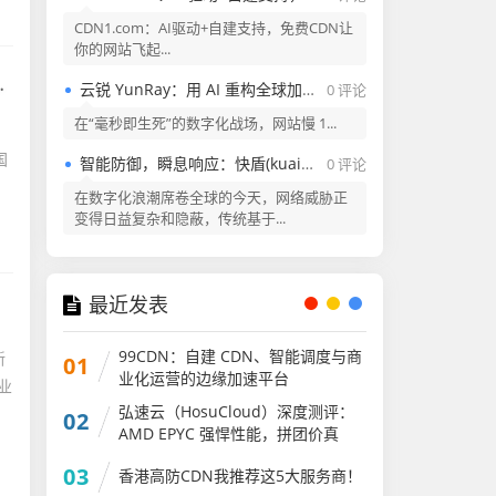
CDN1.com：AI驱动+自建支持，免费CDN让
你的网站飞起...
云锐 YunRay：用 AI 重构全球加速与安全的新范式
0 评论
在“毫秒即生死”的数字化战场，网站慢 1...
国
智能防御，瞬息响应：快盾(kuaidun.ai) —— 新一代AI驱动的云安全平台
0 评论
在数字化浪潮席卷全球的今天，网络威胁正
变得日益复杂和隐蔽，传统基于...
最近发表
99CDN：自建 CDN、智能调度与商
新
01
业化运营的边缘加速平台
业
弘速云（HosuCloud）深度测评：
02
AMD EPYC 强悍性能，拼团价真
香！
03
香港高防CDN我推荐这5大服务商！