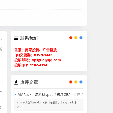
联系我们
折
注意：商家投稿、广告投放
QQ交流群：835761442
投稿邮箱：vpsguo@qq.com
投稿QQ: 723654314
热评文章
VMRack：洛杉矶vps，1核/1GB/50GB/300GB@200Mbps带宽，$3/月，AS9929+CMIN2+电信CN2 GIA线路等其它产品，含测评报告！
0 评论
力
vmrack是EasyLink旗下品牌，EasyLink于
器
20...