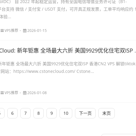
uoIDC） 自 2022 年起稳定运营，持有全国电信增值业务许可证（B1-
。平台支持 微信 / 支付宝 / USDT 支付，可开具正规发票，工单平均响应约 
验...
VPS推荐
2026-01-15
oud: 新年钜惠 全场最大六折 美国9929优化住宅双ISP 香港CN2 VPS 解锁tiktok ChatGPT等
d: 新年钜惠 全场最大六折 美国9929优化住宅双ISP 香港CN2 VPS 解锁tiktok
站：https://www.cstonecloud.com/ Cstone...
VPS推荐
2026-01-08
5
6
7
8
9
10
下一页
末页