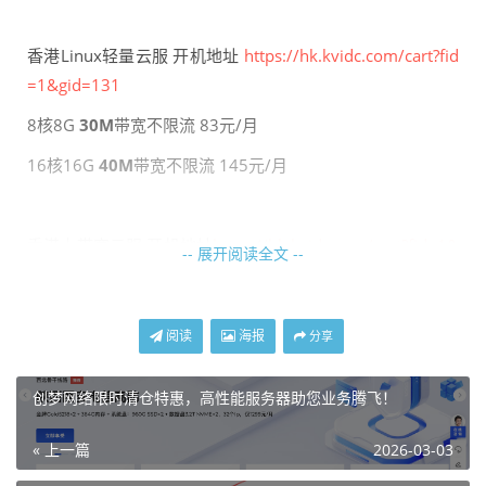
香港Linux轻量云服 开机地址
https://hk.kvidc.com/cart?fid
=1&gid=131
8核8G
30M
带宽不限流 83元/月
16核16G
40M
带宽不限流 145元/月
香港大带宽云服 开机地址
https://hk.kvidc.com/cart?fid=1&
-- 展开阅读全文 --
gid=125
4核4G
500M
带宽 160元/月
阅读
海报
分享
8核8G
500M
带宽 276元/月
16核16G
500M
带宽 548元/月
创梦网络限时清仓特惠，高性能服务器助您业务腾飞！
« 上一篇
2026-03-03
湖北十堰400G防御物理机