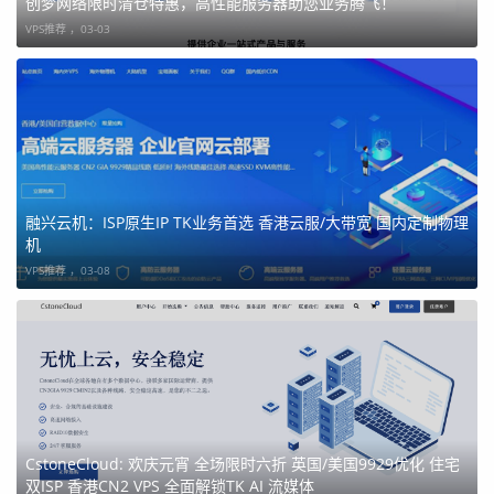
创梦网络限时清仓特惠，高性能服务器助您业务腾飞！
VPS推荐 ，
03-03
112核128G 50M 2T固态 899元/月
大容量定制物理机
融兴云机：ISP原生IP TK业务首选 香港云服/大带宽 国内定制物理
机
48核64G默认50M，
14T*12 raid5阵列式硬盘
2800元/月
VPS推荐 ，
03-08
以上机型包括官网里所有机型，
均支持U
，可TG @rxyunji
联系
CstoneCloud: 欢庆元宵 全场限时六折 英国/美国9929优化 住宅
双ISP 香港CN2 VPS 全面解锁TK AI 流媒体