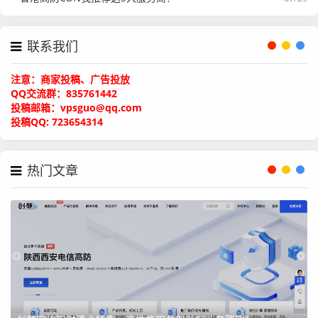
联系我们
注意：商家投稿、广告投放
56核128G 50M 2T固态 599元/月
QQ交流群：835761442
投稿邮箱：vpsguo@qq.com
投稿QQ: 723654314
镇江BGP线路物理机 联系QQ 495040644或TG @rxyunji下
单开机
热门文章
72核64G 50M 480G固态 550元/月
80核64G 50M 800G固态 650元/月