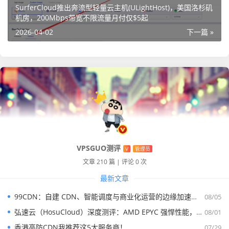
SurferCloud推出奔流型轻量云主机(ULightHost)，美国洛杉矶
机房，200Mbps带宽不限流量月付仅$5起
2026-04-02
下一篇 »
开机地址
https://hk.kvidc.com/cart?action=configureprod
uct&pid=928
40核32G 50M 1T固态 399元/月
VPSGUO测评
V
管理员
80核32G 50M 500G容量 399元/月
文章 210 篇
|
评论 0 次
最新文章
99CDN：自建 CDN、智能调度与商业化运营的边缘加速平台
08/05
弘速云（HosuCloud）深度测评：AMD EPYC 强悍性能，拼团价真香！
08/01
香港高防CDN我推荐这5大服务商！
07/29