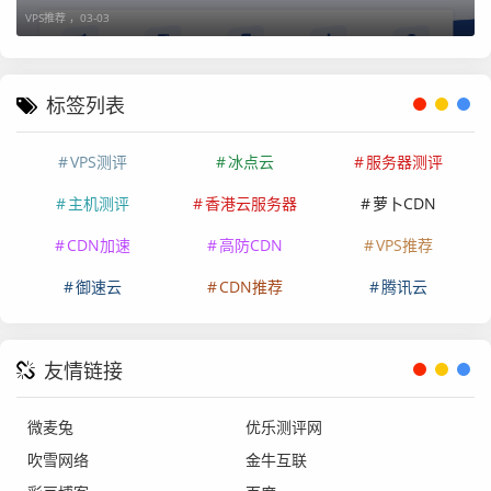
VPS推荐 ，
03-03
标签列表
VPS测评
冰点云
服务器测评
除非注明，否则均为
VPSGUO测评
原创文章，转载或
复制请以超链接形式并注明出处。
主机测评
香港云服务器
萝卜CDN
CDN加速
高防CDN
VPS推荐
御速云
CDN推荐
腾讯云
友情链接
微麦兔
优乐测评网
吹雪网络
金牛互联