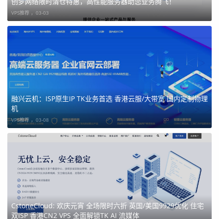
创梦网络限时清仓特惠，高性能服务器助您业务腾飞！
VPS推荐 ，
03-03
这些本来就：特别容易被攻击。
现在如果大陆访问再变慢，体验会更差。
三、API平台
很多API：以前靠Akamai稳定全球调度。
现在：中国方向延迟明显上升。
融兴云机：ISP原生IP TK业务首选 香港云服/大带宽 国内定制物理
尤其：移动网络。
机
VPS推荐 ，
03-08
四、视频和下载业务
这类对：吞吐，稳定性，晚高峰
要求特别高。
一旦回海外：缓冲会非常明显。
CstoneCloud: 欢庆元宵 全场限时六折 英国/美国9929优化 住宅
双ISP 香港CN2 VPS 全面解锁TK AI 流媒体