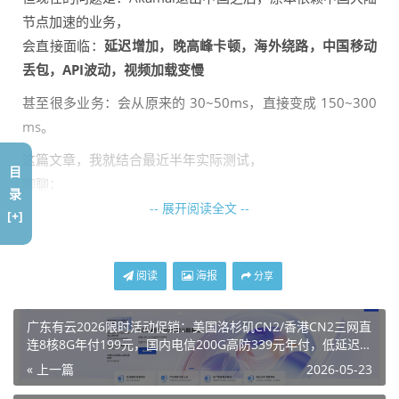
节点加速的业务，
会直接面临：
延迟增加，晚高峰卡顿，海外绕路，中国移动
丢包，API波动，视频加载变慢
甚至很多业务：会从原来的 30~50ms，直接变成 150~300
ms。
这篇文章，我就结合最近半年实际测试，
目
聊聊：
录
-- 展开阅读全文 --
Akamai退出中国到底影响有多大
[+]
哪些业务受影响最明显
现在有哪些高防CDN正在承接大陆业务
阅读
海报
分享
哪些方案更适合中国用户
哪些CDN更适合跨境、Web3、API项目
广东有云2026限时活动促销：美国洛杉矶CN2/香港CN2三网直
连8核8G年付199元，国内电信200G高防339元年付，低延迟三
网优化直连线路，续费同价！
Akamai为什么退出中国？
« 上一篇
2026-05-23