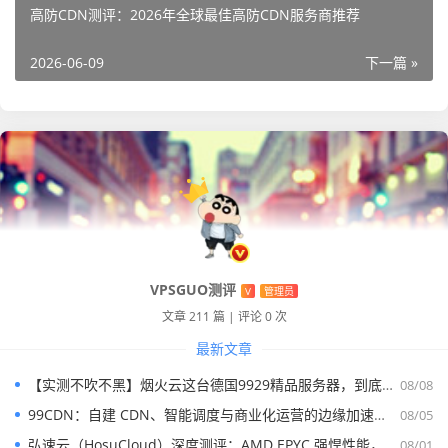
高防CDN测评：2026年全球最佳高防CDN服务商推荐
先说句实话，很多人以为：Akamai是“突然退出”。
其实并不是。
2026-06-09
下一篇 »
从2024年底开始，行业里已经有不少风声。
后面Akamai正式确认：2026年6月30日后，中国大陆CDN
服务将停止。
未来中国业务，将转交：腾讯云，网宿科技等合作伙伴承
接。
为什么这件事影响这么大？
VPSGUO测评
V
管理员
文章 211 篇
|
评论 0 次
因为Akamai以前在中国：真的太强了。
最新文章
尤其：国际企业，海外品牌，全球官网，视频平台
【实测不吹不黑】烟火云这台德国9929精品服务器，到底能不能打？
08/08
很多都在用。包括：Apple，Microsoft，Netflix
99CDN：自建 CDN、智能调度与商业化运营的边缘加速平台
08/05
这种级别的企业。以前：中国用户访问这些海外服务时，
弘速云（HosuCloud）深度测评：AMD EPYC 强悍性能，拼团价真香！
08/01