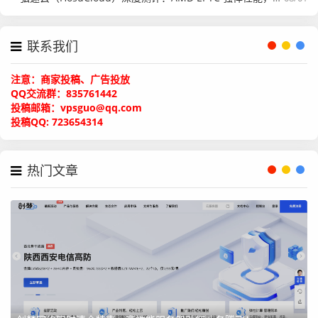
很多内容：其实是通过中国本地边缘节点分发的。
但2026之后：很多流量会直接回海外。
联系我们
这就意味着：中国大陆访问海外内容，会重新面临国际线路
注意：商家投稿、广告投放
问题。
QQ交流群：835761442
投稿邮箱：vpsguo@qq.com
哪些业务受影响最大？
投稿QQ: 723654314
根据最近行业迁移情况，下面几类影响最明显。
热门文章
一、跨境电商
尤其：Shopify独立站，海外品牌站，全球商城
最怕：图片加载慢，支付超时，页面卡顿
因为用户一旦打不开：转化直接掉。
二、Web3项目
包括：钱包，DApp，RPC接口，TG生态