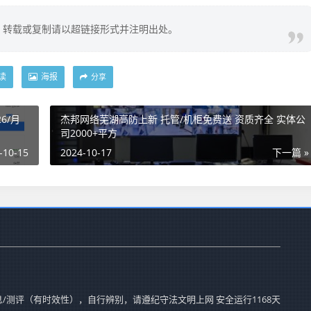
，转载或复制请以超链接形式并注明出处。
读
海报
分享
6/月
杰邦网络芜湖高防上新 托管/机柜免费送 资质齐全 实体公
司2000+平方
-10-15
2024-10-17
下一篇 »
息/测评（有时效性），自行辨别，请遵纪守法文明上网 安全运行
1168
天