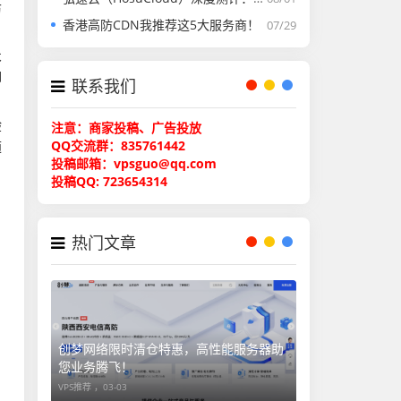
防
香港高防CDN我推荐这5大服务商！
07/29
术
脚
联系我们
验
注意：商家投稿、广告投放
QQ交流群：835761442
随
投稿邮箱：vpsguo@qq.com
投稿QQ: 723654314
热门文章
创梦网络限时清仓特惠，高性能服务器助
您业务腾飞！
VPS推荐 ，
03-03