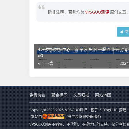
除非注明，否则均为
VPSGUO测评
原创文章
阅
七云数据数据中心上新 宁波 襄阳 十堰 企业云促销2
起!
« 上一篇
2024
免责协议
聚合标签
文章归档
网站地图
Copyright
2023-2025
VPSGUO测评
. 基于
Z-BlogPHP
搭建
本站由
提供高防服务器服务
VPSGUO测评不销售、不代购、不提供任何支持，仅分享信