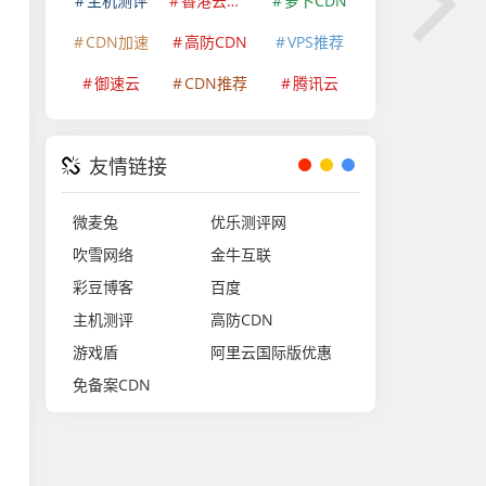
主机测评
香港云服务器
萝卜CDN
CDN加速
高防CDN
VPS推荐
御速云
CDN推荐
腾讯云
友情链接
微麦兔
优乐测评网
吹雪网络
金牛互联
彩豆博客
百度
主机测评
高防CDN
游戏盾
阿里云国际版优惠
免备案CDN