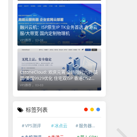
融兴云机：ISP原生IP TK业务首选 香港云
服/大带宽 国内定制物理机
VPS推荐 ，
03-08
CstoneCloud: 欢庆元宵 全场限时六折 英
国/美国9929优化 住宅双ISP 香港CN2
VPS 全面解锁TK AI 流媒体
VPS推荐 ，
03-03
标签列表
VPS测评
冰点云
服务器测评