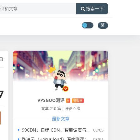
搜索一下
繁
。
7
VPSGUO测评
V
管理员
文章 210 篇
|
评论 0 次
最新文章
99CDN：自建 CDN、智能调度与商业化运营的边缘加速平台
08/05
弘速云（HosuCloud）深度测评：AMD EPYC 强悍性能，拼团价真香！
08/01