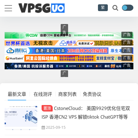
繁
广
告
广告
广告
广告
广告
广告
广
告
最新文章
在线测评
商家列表
免责协议
CstoneCloud： 美国9929优化住宅双
置顶
ISP 香港CN2 VPS 解锁tiktok ChatGPT等等
月付九折 年付七五折
2025-09-15