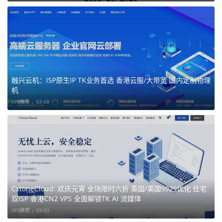
融兴云机：ISP原生IP TK业务首选 香港云服/大带宽 国内定制物理
机
VPS推荐 ，
03-08
CstoneCloud: 欢庆元宵 全场限时六折 英国/美国9929优化 住宅
双ISP 香港CN2 VPS 全面解锁TK AI 流媒体
VPS推荐 ，
03-03