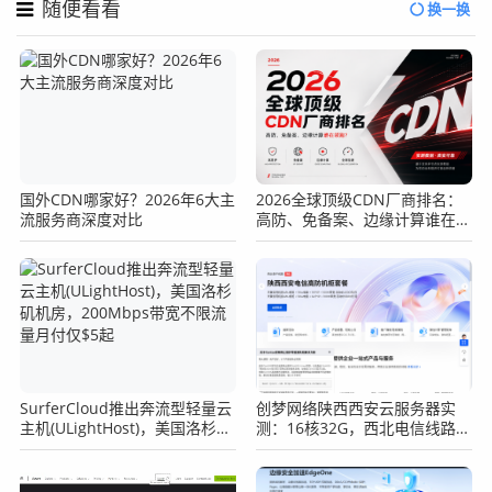
随便看看
换一换
国外CDN哪家好？2026年6大主
2026全球顶级CDN厂商排名：
流服务商深度对比
高防、免备案、边缘计算谁在领
跑？
SurferCloud推出奔流型轻量云
创梦网络陕西西安云服务器实
主机(ULightHost)，美国洛杉矶
测：16核32G，西北电信线路跑
机房，200Mbps带宽不限流量
起来到底怎么样？
月付仅$5起