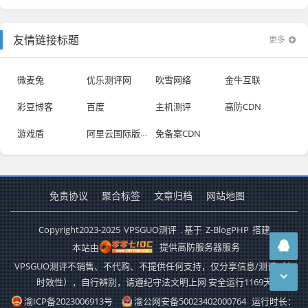
友情链接标题
更多
微麦兔
优乐测评网
吹雪网络
金牛互联
彩豆博客
百度
主机测评
高防CDN
阿里云国际版优惠
游戏盾
免备案CDN
免责协议
聚合标签
文章归档
网站地图
Copyright
2023-2025
VPSGUO测评
. 基于
Z-BlogPHP
搭建
本站由
提供高防服务器服务
VPSGUO测评不销售、不代购、不提供任何支持，仅分享信息/测评（有
时效性），自行辨别，请遵纪守法文明上网 安全运行
1169
天
渝ICP备2023006913号
渝公网安备50023402000764
运行时长：