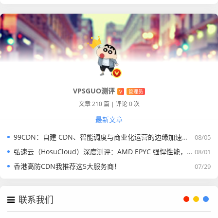
VPSGUO测评
V
管理员
文章 210 篇
|
评论 0 次
最新文章
99CDN：自建 CDN、智能调度与商业化运营的边缘加速平台
08/05
弘速云（HosuCloud）深度测评：AMD EPYC 强悍性能，拼团价真香！
08/01
香港高防CDN我推荐这5大服务商！
07/29
联系我们