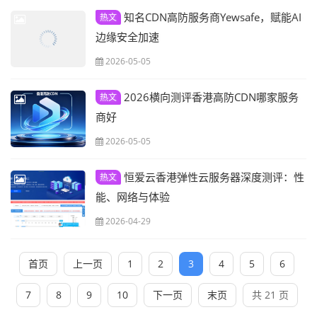
知名CDN高防服务商Yewsafe，赋能AI
热文
边缘安全加速
2026-05-05
2026横向测评香港高防CDN哪家服务
热文
商好
2026-05-05
恒爱云香港弹性云服务器深度测评：性
热文
能、网络与体验
2026-04-29
首页
上一页
1
2
3
4
5
6
7
8
9
10
下一页
末页
共 21 页