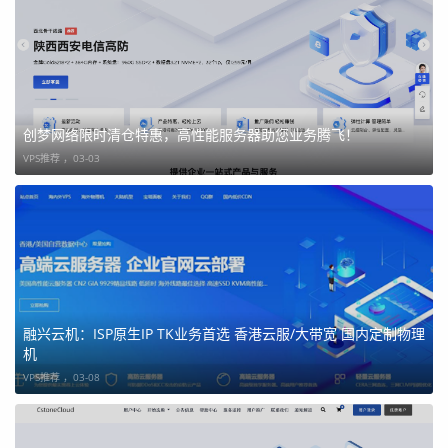
创梦网络限时清仓特惠，高性能服务器助您业务腾飞！
VPS推荐 ，
03-03
融兴云机：ISP原生IP TK业务首选 香港云服/大带宽 国内定制物理
机
VPS推荐 ，
03-08