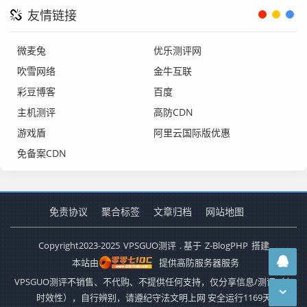
友情链接
微麦兔
优乐测评网
吹雪网络
金牛互联
彩豆博客
百度
主机测评
高防CDN
游戏盾
阿里云国际版优惠
免备案CDN
免责协议
聚合标签
文章归档
网站地图
Copyright
2023-2025
VPSGUO测评
. 基于
Z-BlogPHP
搭建
本站由
提供高防服务器服务
VPSGUO测评不销售、不代购、不提供任何支持，仅分享信息/测评（有
时效性），自行辨别，请遵纪守法文明上网 安全运行
1169
天