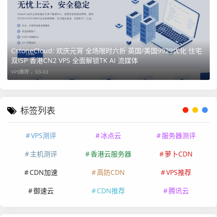
CstoneCloud: 欢庆元宵 全场限时六折 英国/美国9929优化 住宅
双ISP 香港CN2 VPS 全面解锁TK AI 流媒体
VPS推荐 ，
03-03
标签列表
VPS测评
冰点云
服务器测评
主机测评
香港云服务器
萝卜CDN
CDN加速
高防CDN
VPS推荐
御速云
CDN推荐
腾讯云