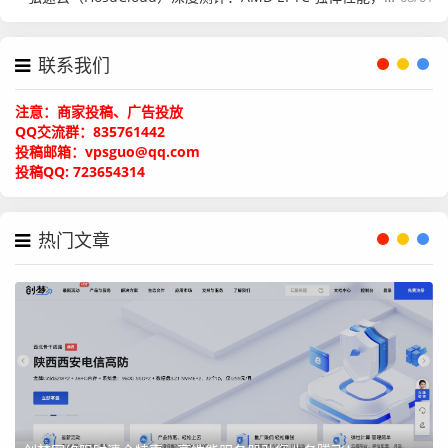
产品
宽带
防御
价格
联系我们
注意：商家投稿、广告投放
单线整柜/42U/2
100
300G
4500/
QQ交流群：835761442
0A
M
月
投稿邮箱：vpsguo@qq.com
投稿QQ: 723654314
双线整柜/42U/2
100
300G
5200/
0A
M
月
热门文章
增加IP
不封海外IP
80/个/月
封海外IP(无视海外攻击)
100/个/月