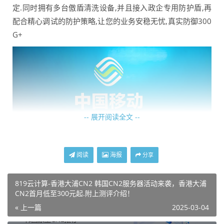
定.同时拥有多台傲盾清洗设备,并且接入政企专用防护盾,再
配合精心调试的防护策略,让您的业务安稳无忧,真实防御300
G+
-- 展开阅读全文 --
阅读
海报
分享
819云计算-香港大浦CN2 韩国CN2服务器活动来袭，香港大浦
四川机房,拥有同等网络防护架构,防御同样300G+同时针电
CN2首月低至300元起.附上测评介绍！
信线路优化极佳,同时四川机柜皆为高电柜,更加适合高功率高
« 上一篇
2025-03-04
性能设备使用.