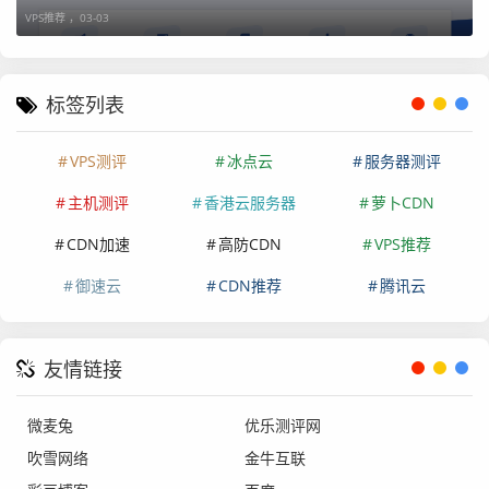
<20000
8.0
VPS推荐 ，
03-03
4.防护架构:
标签列表
VPS测评
冰点云
服务器测评
主机测评
香港云服务器
萝卜CDN
CDN加速
高防CDN
VPS推荐
御速云
CDN推荐
腾讯云
友情链接
微麦兔
优乐测评网
吹雪网络
金牛互联