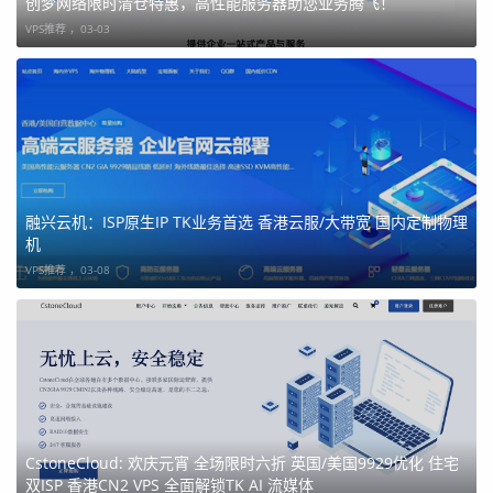
创梦网络限时清仓特惠，高性能服务器助您业务腾飞！
VPS推荐 ，
03-03
增加带宽(非阶梯)
计费方式
数量(Mbps)
单价
包端口
[10,999)
6.5
融兴云机：ISP原生IP TK业务首选 香港云服/大带宽 国内定制物理
[1000,9999)
6.0
机
VPS推荐 ，
03-08
>10000
5.7
95th(保底30%部分
[5000,9999)
6.5
按
[10000,19999)
7.5
包端口计算)
CstoneCloud: 欢庆元宵 全场限时六折 英国/美国9929优化 住宅
双ISP 香港CN2 VPS 全面解锁TK AI 流媒体