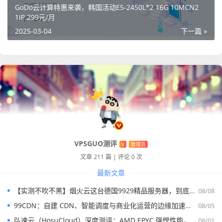
2.官方网站:
GoDo云计算特惠来袭，韩国活动E5-2450L*2 16G 10MCN2
1IP 299元/月
官网链接:
知捷云-优质国内高防云服务器提供者
2025-03-04
下一篇 »
3.托管业务:
苏州&四川数据中心(散托)
U位
宽带
防御
价格
1U
50M
300G
400/月
VPSGUO测评
V
管理员
文章 211 篇
|
评论 0 次
2U
50M
300G
550/月
最新文章
4U
50M
300G
800/月
【实测不吹不黑】烟火云这台德国9929精品服务器，到底能不能打？
08/08
99CDN：自建 CDN、智能调度与商业化运营的边缘加速平台
08/05
苏州数据中心(机柜)
弘速云（HosuCloud）深度测评：AMD EPYC 强悍性能，拼团价真香！
08/01