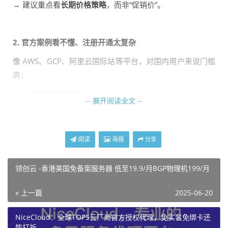
→ 建议重点看
长期价格策略
，而非“促销价”。
2.
官方案例看不懂、注册开通太复杂
像 AWS、GCP、阿里云国际站等平台，对国内用户来说门槛
高：
要英文页面操作
-- 展开阅读全文 --
需要绑定国际信用卡
风控严格，有时注册还失败
阅读
海报
对新手极不友好，白白浪费时间精力。
分享
领创云 -香港美国免备案服务器 低至19.9/月BGP物理机199/月
« 上一篇
2025-06-20
选对云服务器，看准这
3
点
1.
能开通国际云账户，无需实名认证
NiceCloud：全球TOP5云厂商官方授权代理，免实名免绑卡还
能打折