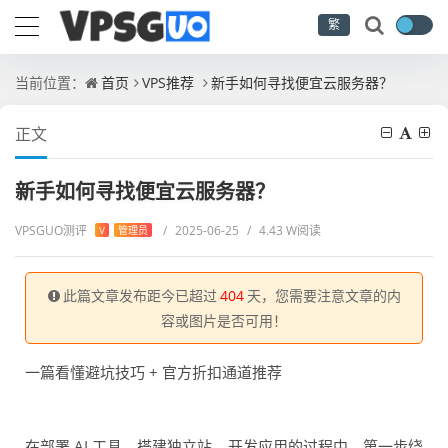
繁
当前位置：
首页
VPS推荐
新手如何寻找便宜云服务器？
正文
新手如何寻找便宜云服务器？
VPSGUO测评
/
2025-06-25
/
4.43 W阅读
V
管理员
此篇文章发布距今已超过
404
天，您需要注意文章的内
容或图片是否可用！
一篇看懂避坑技巧 + 官方折扣通道推荐
在部署 AI 工具、搭建独立站、开发应用的过程中，第一步绕