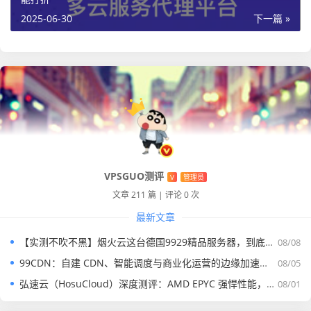
国内云服务实名机制较为严格，而国际云平台原本支持灵活
2025-06-30
下一篇 »
注册。
通过正规代理通道开通账号，可免去实名认证步骤，直接使
用国际云服务。
2.
无需绑定国际信用卡，支付更方便
很多人并没有 Visa / Master 等国际信用卡，这是国内用户开
通国际云服务最大障碍之一。
VPSGUO测评
V
管理员
通过我们开通的账户，
用户可直接预付人民币充值，无需信
文章 211 篇
|
评论 0 次
用卡绑定
，灵活度更高。
最新文章
【实测不吹不黑】烟火云这台德国9929精品服务器，到底能不能打？
08/08
99CDN：自建 CDN、智能调度与商业化运营的边缘加速平台
3.
拿到授权折扣价格，比官网更便宜
08/05
弘速云（HosuCloud）深度测评：AMD EPYC 强悍性能，拼团价真香！
08/01
通过我们这种“多云服务代理商-nicecloud.com”渠道开通账
号，享受的是云厂商提供的
官方折扣
，常见折扣幅度在 10%