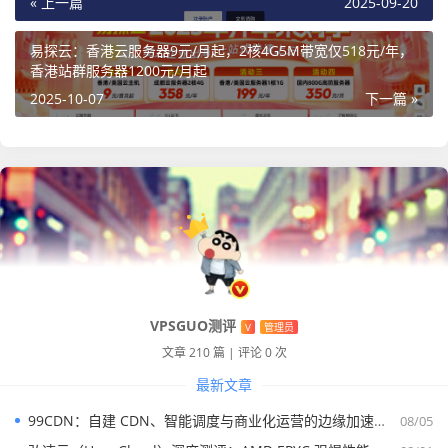
« 上一篇
2025-09-20
内存
C
硬
带宽
流
折后月
购买
P
盘
量
付价
链接
易探云：香港云服务器9元/月起，2核4G5M带宽仅518元/年，
U
香港站群服务器1200元/月起
2025-10-07
下一篇 »
1G
1
20
10M
50
¥24元
点击
核
G
bps
0G
购买
B
2G
2
40
15M
1T
¥44元
核
G
bps
B
4G
4
80
20M
2T
¥79.2
VPSGUO测评
V
管理员
核
G
bps
B
元
文章 210 篇
|
评论 0 次
最新文章
8G
4
15
25M
4T
¥143.
99CDN：自建 CDN、智能调度与商业化运营的边缘加速平台
08/05
核
0
bps
B
2元