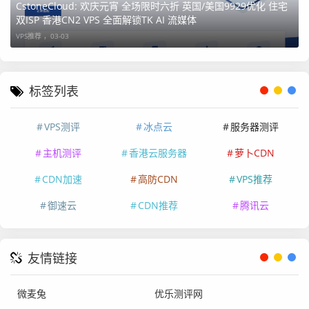
CstoneCloud: 欢庆元宵 全场限时六折 英国/美国9929优化 住宅
双ISP 香港CN2 VPS 全面解锁TK AI 流媒体
4G
4
8
10
4
¥1
VPS推荐 ，
03-03
核
0
0M
T
66.
G
bp
B
4元
s
标签列表
VPS测评
冰点云
服务器测评
8G
4
1
15
8
¥3
核
6
0M
T
19.
主机测评
香港云服务器
萝卜CDN
0
bp
B
2元
CDN加速
高防CDN
VPS推荐
G
s
御速云
CDN推荐
腾讯云
16G
8
3
20
1
¥6
核
0
0M
6
24.
友情链接
0
bp
T
8元
G
s
B
微麦兔
优乐测评网