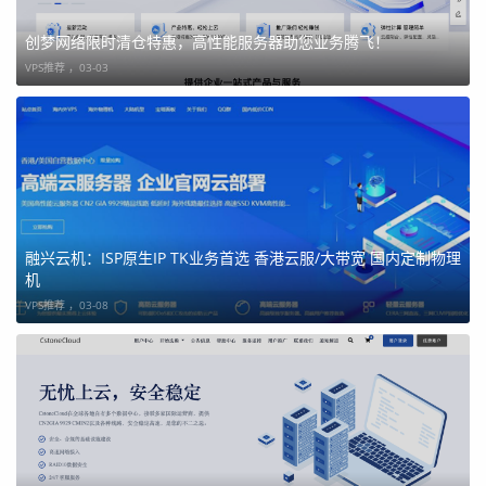
创梦网络限时清仓特惠，高性能服务器助您业务腾飞！
内存
C
硬
带
流
折
购
VPS推荐 ，
03-03
P
盘
宽
量
后
买
U
月
链
付
接
价
1G
1
2
10
1
¥4
点
核
0
0M
T
4元
击
融兴云机：ISP原生IP TK业务首选 香港云服/大带宽 国内定制物理
机
G
bp
B
购
VPS推荐 ，
03-08
s
买
2G
2
4
10
2
¥8
核
0
0M
T
7.2
G
bp
B
元
s