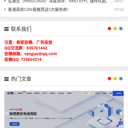
弘速云（HosuCloud）深度测评：AMD EPYC 强悍性能，拼团价真香！
08/01
G
香港高防CDN我推荐这5大服务商！
07/29
16G
8
30
30M
8T
¥256
联系我们
核
0
bps
B
元
G
注意：商家投稿、广告投放
QQ交流群：835761442
投稿邮箱：vpsguo@qq.com
美国洛杉矶CUII9929云服务器（住宅双ISP）
投稿QQ: 723654314
直连&五网回程9929（美国顶级精品网9929线路，媲美CN2
GIA），住宅双ISP，IP纯净，线路优质，解锁大部分本土应
热门文章
用适用于跨境电商和各种项目（包括且不限于tiktok chatGP
T）
测试IP：38.34.14.1
美国洛杉矶CUII992
9住宅双ISP云服务器