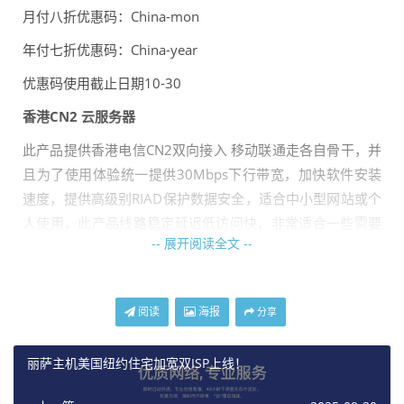
月付八折优惠码：China-mon
年付七折优惠码：China-year
优惠码使用截止日期10-30
香港CN2 云服务器
此产品提供香港电信CN2双向接入 移动联通走各自骨干，并
且为了使用体验统一提供30Mbps下行带宽，加快软件安装
速度，提供高级别RIAD保护数据安全，适合中小型网站或个
人使用，此产品线路稳定延迟低访问快，非常适合一些需要
-- 展开阅读全文 --
低延迟的业务使用！
测试IP：156.239.224.2
阅读
海报
分享
香港CN2 云
服务器
丽萨主机美国纽约住宅加宽双ISP上线！