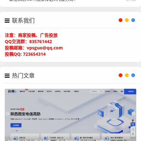
香
2
50G
2-50M
91
612
链
港
核
（SS
元/
元/年
接
联系我们
节
2G
D）
月
+2月
点
注意：商家投稿、广告投放
QQ交流群：835761442
投稿邮箱：vpsguo@qq.com
香
2
50G
2-50M
133
894
链
投稿QQ: 723654314
港
核
（SS
元/
元/年
接
节
4G
D）
月
+2月
点
热门文章
香
4
50G
2-50M
151
1005
链
港
核
（SS
元/
元/年
接
节
4G
D）
月
+2月
点
香
4
50G
2-50M
199
1329
链