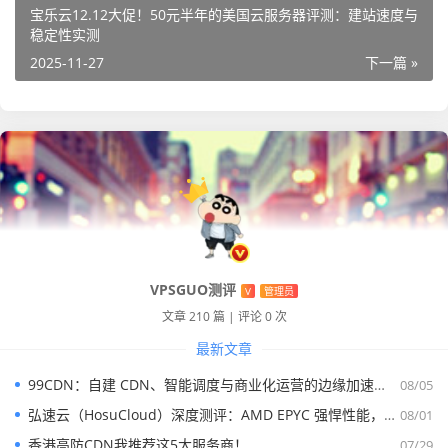
宝乐云12.12大促！50元半年的美国云服务器评测：建站速度与
云
CP
云系
带宽
（CN2/
月付
年付
秒
稳定性实测
服
U|
统盘
优化回国/BG
4.5-
2.5-2.
杀
2025-11-27
下一篇 »
务
内
P国际）
5折
8折
器
存
香
1
50G
2-50M
44
296
链
港
核
（SS
元/
元/年
接
节
1G
D）
月
+2月
点
VPSGUO测评
V
管理员
文章 210 篇
|
评论 0 次
香
1
50G
2-50M
63
423
链
港
核
（SS
元/
元/年
接
最新文章
节
2G
D）
月
+2月
99CDN：自建 CDN、智能调度与商业化运营的边缘加速平台
08/05
点
弘速云（HosuCloud）深度测评：AMD EPYC 强悍性能，拼团价真香！
08/01
香港高防CDN我推荐这5大服务商！
07/29