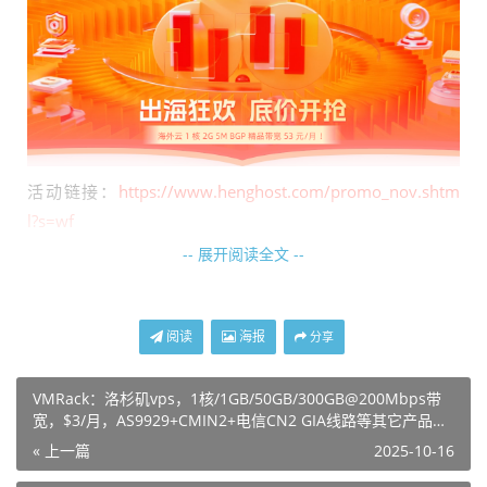
活动链接：
https://www.henghost.com/promo_nov.shtm
l?s=wf
-- 展开阅读全文 --
活动内容：
云服务器：特惠 2.5 折起，买 1 年送 2 个月
精选爆款机型，双11低至2.5折。无需备案，即开即用，限
阅读
海报
分享
时抢购。
VMRack：洛杉矶vps，1核/1GB/50GB/300GB@200Mbps带
香港云服务器
宽，$3/月，AS9929+CMIN2+电信CN2 GIA线路等其它产品，
部署在香港 HGC、WTT 数据中心，BGP 精品/优化/国际多
含测评报告！
« 上一篇
2025-10-16
线路可选，可充分满足各类出海业务的高速访问需求。