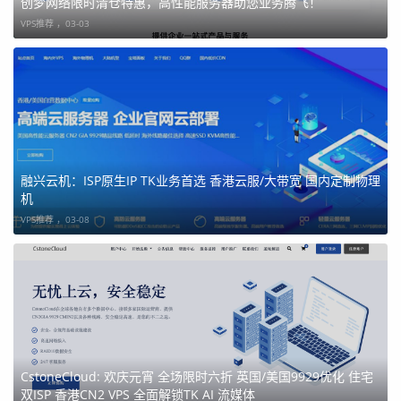
创梦网络限时清仓特惠，高性能服务器助您业务腾飞！
港
核
（SS
元/
元/年
接
VPS推荐 ，
03-03
节
8G
D）
月
+2月
点
香
8
50G
2-50M
276
1839
链
港
核
（SS
元/
元/年
接
节
8G
D）
月
+2月
融兴云机：ISP原生IP TK业务首选 香港云服/大带宽 国内定制物理
点
机
VPS推荐 ，
03-08
香
8
50G
2-50M
390
2601
链
港
核
（SS
元/
元/年
接
节
16
D）
月
+2月
点
G
美国云服务器
CstoneCloud: 欢庆元宵 全场限时六折 英国/美国9929优化 住宅
双ISP 香港CN2 VPS 全面解锁TK AI 流媒体