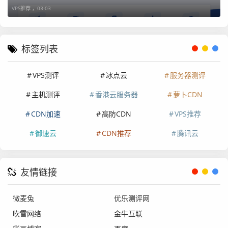
部署在美国 CoreSite LA2、600 West 7th Street 数据中心，
VPS推荐 ，
03-03
BGP+CN2 GIA 混合接入，北美访问时延低至 10ms；中国
访问稳定 120~180ms，适合部署面向北美的出海业务。
标签列表
云
CP
云系
带宽（C
月付
年付2.
秒
服
U|
统盘
N2/国
4.5-5
5-2.8
杀
VPS测评
冰点云
服务器测评
务
内
际）
折
折
主机测评
香港云服务器
萝卜CDN
器
存
CDN加速
高防CDN
VPS推荐
美
1核
50G
5-50M
41
272元/
链
御速云
CDN推荐
腾讯云
国
1G
（SS
元/月
年+2月
接
节
D）
点
友情链接
微麦兔
优乐测评网
美
1核
50G
5-50M
53
356元/
链
国
2G
（SS
元/月
年+2月
接
吹雪网络
金牛互联
节
D）