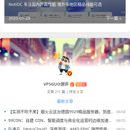
NotiDC 专注国内外高性能 海外多地区精品线路可选
IP 地址
154.26.238.247
38.60.110.217
2020-01-29
下一篇 »
CPU
AMD EPYC 7V13 (64
AMD EPYC 7R13 (48
型号
-Core)
-Core)
核心数
2 核心
2 核心
内存
4GB DDR4
4GB DDR4
VPSGUO测评
V
管理员
硬盘
30GB RAID10 NVMe
30GB RAID10 NVMe
文章 211 篇
|
评论 0 次
最新文章
操作系
CentOS 7.9
CentOS 7.9
【实测不吹不黑】烟火云这台德国9929精品服务器，到底能不能打？
08/08
统
99CDN：自建 CDN、智能调度与商业化运营的边缘加速平台
08/05
弘速云（HosuCloud）深度测评：AMD EPYC 强悍性能，拼团价真香！
08/01