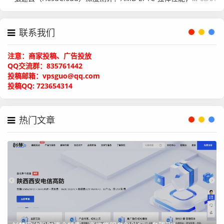
三、 性能实测：硬核数据说话
联系我们
1. CPU 计算性能
注意：商家投稿、广告投放
QQ交流群：835761442
两台机器均采用了 AMD EPYC 系列顶级处理器。BGP 实例
投稿邮箱：vpsguo@qq.com
搭载的
7V13
与精品实例搭载的
7R13
均表现出了极强的单
投稿QQ: 723654314
核与多核处理能力，能够轻松应对高并发计算任务。
2. 磁盘读写速度
热门文章
得益于
RAID10 NVMe
存储架构，两台机器在磁盘性能测试
中表现惊人： -
BGP 实例：
顺序写入速度高达
1.1 GB/s
。 -
精品实例：
顺序写入速度同样稳定在
1.1 GB/s
。 这种级别
的 IO 速度意味着无论是大型数据库运行还是高频读写应
用，电芒云都能提供丝滑般的流畅体验。