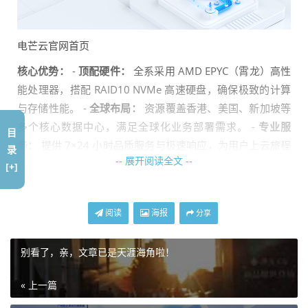
电芒云官网首页
核心优势：
-
顶配硬件：
全系采用 AMD EPYC（霄龙）高性
能处理器，搭配 RAID10 NVMe 高速硬盘，确保极致的计算
与存储性能。 -
全球布局：
资源覆盖香港、美国、新加坡等
多个核心数据中心，满足全球化业务部署需求。 -
专业服
目
务：
提供 7×24 小时品质服务与极速响应，为用户上云旅程
录
-- 展开阅读全文 --
保驾护航。
[+]
二、 测评环境与配置信息
阅读
海报
分享
本次测评选用了电芒云提供的两台典型实例，配置如下：
别看了，亲，文章已是天涯海角啦！
测评项
机器 1：BGP 实例
机器 2：精品实例
« 上一篇
目