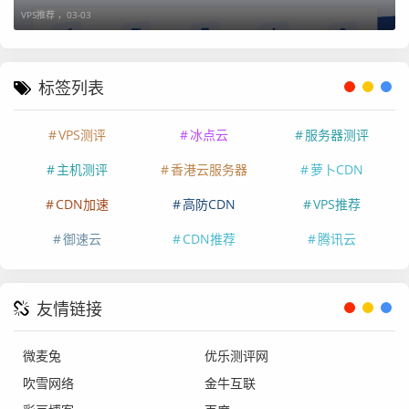
VPS推荐 ，
03-03
国内节点 (22
179 ms
45.6 ms
精品实
3.5.5.5)
例胜出
标签列表
测评结论：
-
BGP 实例：
拥有极佳的国际互联带宽，适合面
VPS测评
冰点云
服务器测评
向海外市场的业务，性价比较高。 -
精品实例：
在回国延迟
上表现卓越（45ms 左右），采用了精品线路优化，是追求
主机测评
香港云服务器
萝卜CDN
低延迟回国用户的首选。
CDN加速
高防CDN
VPS推荐
四、 产品推荐与选购建议
御速云
CDN推荐
腾讯云
1. 美国 BGP 云服务器
友情链接
推荐人群：
跨境电商、海外建站、国际外贸、CDN 节点部
微麦兔
优乐测评网
署等。
产品特色：
大宽带、多 IP 支持、性价比极高。 -
订
吹雪网络
金牛互联
购链接：
点击前往购买 BGP 实例