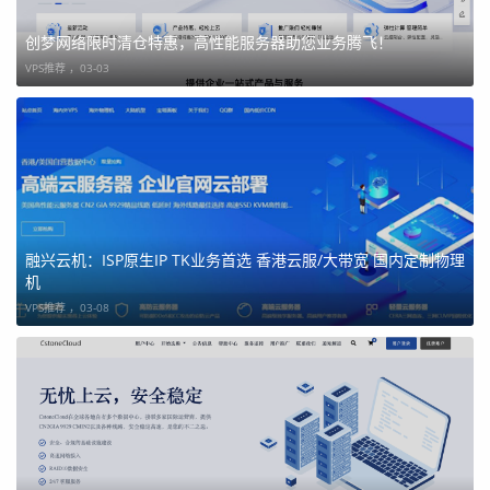
创梦网络限时清仓特惠，高性能服务器助您业务腾飞！
VPS推荐 ，
03-03
日本 Residential BGP 云服务器（真住宅双ISP）
融兴云机：ISP原生IP TK业务首选 香港云服/大带宽 国内定制物理
日本本土电信运营商 双 ISP 住宅级线路｜原生双 ISP｜独享
机
静态 IPv4｜IP 纯净度高｜适用于 TikTok、直播，店铺，Cha
VPS推荐 ，
03-08
tGPT、Claude、Gemini、流媒体、游戏等业务与AI 等访问
场景
NTT：103.197.208.1
GL：103.7.88.1