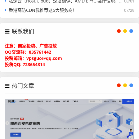
弘速云（HosuCloud）深度测评：AMD EPYC 强悍性能，拼团价真香！
08/01
G
M
买
香港高防CDN我推荐这5大服务商！
07/29
2核
2G
40
300
2T
¥288
联系我们
G
M
注意：商家投稿、广告投放
4核
4G
80
500
4T
¥588
QQ交流群：835761442
投稿邮箱：vpsguo@qq.com
G
M
投稿QQ: 723654314
热门文章