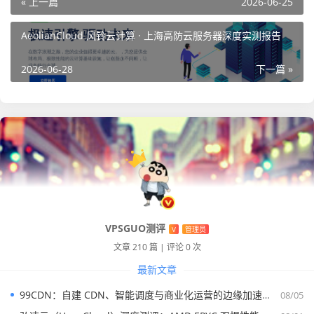
« 上一篇
2026-06-25
AeolianCloud 风铃云计算 · 上海高防云服务器深度实测报告
4
8G
120
200
6T
¥306
核
G
M
2026-06-28
下一篇 »
新加坡 Residential BGP｜真住宅双 ISP 静态 IPv4
新加坡本土电信运营商 双 ISP 住宅级线路｜原生双 ISP｜独
享静态 IPv4｜IP 纯净度高｜适用于 TikTok、直播，店铺，C
hatGPT、Claude、Gemini、流媒体、游戏等业务与AI 等访
问场景
SH or SP：203.116.0.1
VPSGUO测评
V
管理员
CP
内
硬
带宽
月流
折后价/
购买链
文章 210 篇
|
评论 0 次
U
存
盘
量
月
接
最新文章
99CDN：自建 CDN、智能调度与商业化运营的边缘加速平台
08/05
1核
1G
20
200
1T
¥188
点击购