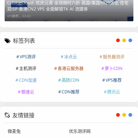
内
CP
SS
带宽
流
折后价/
购买链
CstoneCloud: 欢庆元宵 全场限时六折 英国/美国9929优化 住宅
双ISP 香港CN2 VPS 全面解锁TK AI 流媒体
存
U
D
量
月
接
VPS推荐 ，
03-03
1G
1
10
200Mb
1T
¥108元
购买
核
G
ps
标签列表
2G
2
20
300Mb
2T
¥159元
VPS测评
冰点云
服务器测评
核
G
ps
主机测评
香港云服务器
萝卜CDN
CDN加速
高防CDN
VPS推荐
4G
4
40
500Mb
4T
¥309
核
G
ps
御速云
CDN推荐
腾讯云
友情链接
微麦兔
优乐测评网