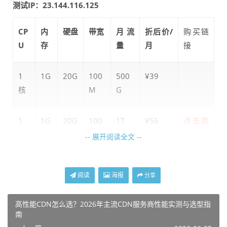
测试IP：23.144.116.125
CP
内
硬盘
带宽
月流
折后价/
购买链
U
存
量
月
接
1
1G
20G
100
500
¥39
核
M
G
1
1G
20G
100
1T
¥56
点击购
核
M
买
-- 展开阅读全文 --
2
4G
40G
100
2T
¥74
阅读
海报
分享
核
M
高性能CDN怎么选？2026年主流CDN服务商性能实测与选型指
4
4G
80G
100
4T
¥149
南
核
M